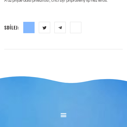
A až přijde další příležitost, chci být připravený líp než letos.
SDÍLEJ: