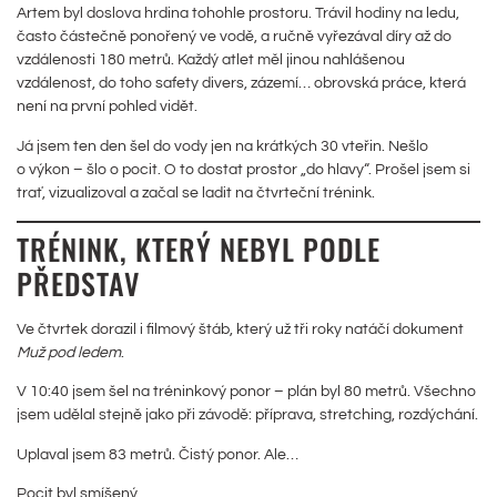
Artem byl doslova hrdina tohohle prostoru. Trávil hodiny na ledu,
často částečně ponořený ve vodě, a ručně vyřezával díry až do
vzdálenosti 180 metrů. Každý atlet měl jinou nahlášenou
vzdálenost, do toho safety divers, zázemí… obrovská práce, která
není na první pohled vidět.
Já jsem ten den šel do vody jen na krátkých 30 vteřin. Nešlo
o výkon – šlo o pocit. O to dostat prostor „do hlavy“. Prošel jsem si
trať, vizualizoval a začal se ladit na čtvrteční trénink.
TRÉNINK, KTERÝ NEBYL PODLE
PŘEDSTAV
Ve čtvrtek dorazil i filmový štáb, který už tři roky natáčí dokument
Muž pod ledem
.
V 10:40 jsem šel na tréninkový ponor – plán byl 80 metrů. Všechno
jsem udělal stejně jako při závodě: příprava, stretching, rozdýchání.
Uplaval jsem 83 metrů. Čistý ponor. Ale…
Pocit byl smíšený.