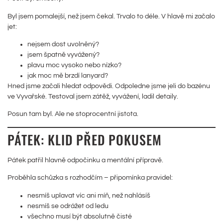
Byl jsem pomalejší, než jsem čekal. Trvalo to déle. V hlavě mi začalo
jet:
nejsem dost uvolněný?
jsem špatně vyvážený?
plavu moc vysoko nebo nízko?
jak moc mě brzdí lanyard?
Hned jsme začali hledat odpovědi. Odpoledne jsme jeli do bazénu
ve Vyvařské. Testoval jsem zátěž, vyvážení, ladil detaily.
Posun tam byl. Ale ne stoprocentní jistota.
PÁTEK: KLID PŘED POKUSEM
Pátek patřil hlavně odpočinku a mentální přípravě.
Proběhla schůzka s rozhodčím – připomínka pravidel:
nesmíš uplavat víc ani míň, než nahlásíš
nesmíš se odrážet od ledu
všechno musí být absolutně čisté