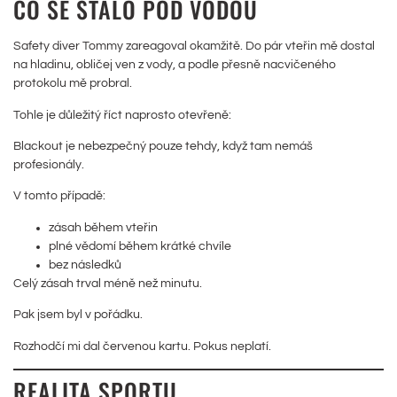
CO SE STALO POD VODOU
Safety diver Tommy zareagoval okamžitě. Do pár vteřin mě dostal
na hladinu, obličej ven z vody, a podle přesně nacvičeného
protokolu mě probral.
Tohle je důležitý říct naprosto otevřeně:
Blackout je nebezpečný pouze tehdy, když tam nemáš
profesionály.
V tomto případě:
zásah během vteřin
plné vědomí během krátké chvíle
bez následků
Celý zásah trval méně než minutu.
Pak jsem byl v pořádku.
Rozhodčí mi dal červenou kartu. Pokus neplatí.
REALITA SPORTU