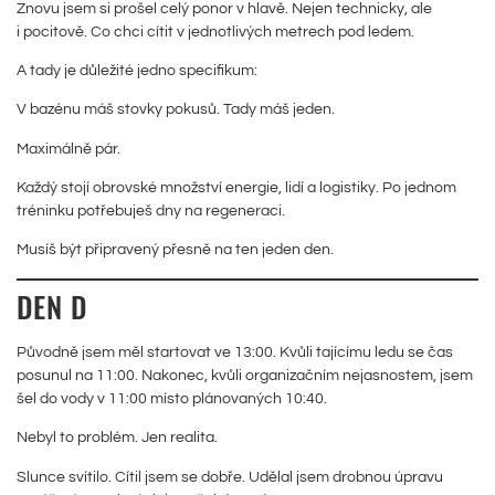
Znovu jsem si prošel celý ponor v hlavě. Nejen technicky, ale
i pocitově. Co chci cítit v jednotlivých metrech pod ledem.
A tady je důležité jedno specifikum:
V bazénu máš stovky pokusů. Tady máš jeden.
Maximálně pár.
Každý stojí obrovské množství energie, lidí a logistiky. Po jednom
tréninku potřebuješ dny na regeneraci.
Musíš být připravený přesně na ten jeden den.
DEN D
Původně jsem měl startovat ve 13:00. Kvůli tajícímu ledu se čas
posunul na 11:00. Nakonec, kvůli organizačním nejasnostem, jsem
šel do vody v 11:00 místo plánovaných 10:40.
Nebyl to problém. Jen realita.
Slunce svítilo. Cítil jsem se dobře. Udělal jsem drobnou úpravu