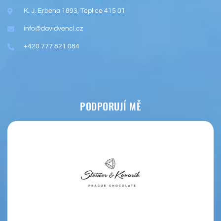
K. J. Erbena 1893, Teplice 415 01
info@davidvencl.cz
+420 777 821 084
PODPORUJÍ MĚ