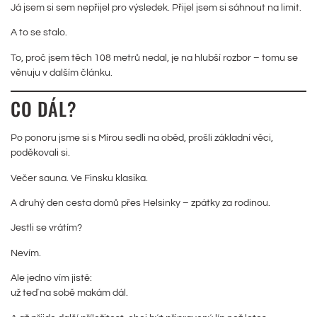
Já jsem si sem nepřijel pro výsledek. Přijel jsem si sáhnout na limit.
A to se stalo.
To, proč jsem těch 108 metrů nedal, je na hlubší rozbor – tomu se
věnuju v dalším článku.
CO DÁL?
Po ponoru jsme si s Mírou sedli na oběd, prošli základní věci,
poděkovali si.
Večer sauna. Ve Finsku klasika.
A druhý den cesta domů přes Helsinky – zpátky za rodinou.
Jestli se vrátím?
Nevím.
Ale jedno vím jistě:
už teď na sobě makám dál.