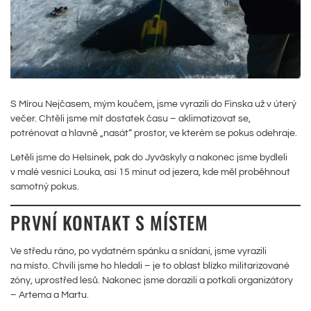
S Mírou Nejčasem, mým koučem, jsme vyrazili do Finska už v úterý
večer. Chtěli jsme mít dostatek času – aklimatizovat se,
potrénovat a hlavně „nasát“ prostor, ve kterém se pokus odehraje.
Letěli jsme do Helsinek, pak do Jyväskyly a nakonec jsme bydleli
v malé vesnici Louka, asi 15 minut od jezera, kde měl proběhnout
samotný pokus.
PRVNÍ KONTAKT S MÍSTEM
Ve středu ráno, po vydatném spánku a snídani, jsme vyrazili
na místo. Chvíli jsme ho hledali – je to oblast blízko militarizované
zóny, uprostřed lesů. Nakonec jsme dorazili a potkali organizátory
– Artema a Martu.