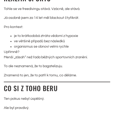
Tohle se ve freedivingu stává. Vzácně, ale stává.
Já osobně jsem za 14 let měl blackout čtyřikrát.
Pro kontext:
je to krátkodobá ztráta vědomí z hypoxie
ve většině případů bez následků
organismus se obnoví velmi rychle
Upřímně?
Menší „zásah“ než řada běžných sportovních zranění.
To ale neznamená, že to bagatelizuju.
Znamená to jen, že to patří k tomu, co děláme.
CO SI Z TOHO BERU
Ten pokus nebyl úspěšný.
Ale byl pravdivý.