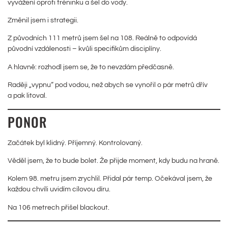
vyvážení oproti tréninku a šel do vody.
Změnil jsem i strategii.
Z původních 111 metrů jsem šel na 108. Reálně to odpovídá
původní vzdálenosti – kvůli specifikům disciplíny.
A hlavně: rozhodl jsem se, že to nevzdám předčasně.
Raději „vypnu“ pod vodou, než abych se vynořil o pár metrů dřív
a pak litoval.
PONOR
Začátek byl klidný. Příjemný. Kontrolovaný.
Věděl jsem, že to bude bolet. Že přijde moment, kdy budu na hraně.
Kolem 98. metru jsem zrychlil. Přidal pár temp. Očekával jsem, že
každou chvíli uvidím cílovou díru.
Na 106 metrech přišel blackout.